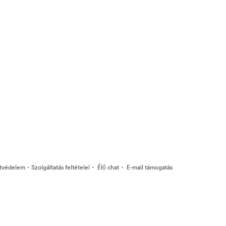
·
·
·
tvédelem
Szolgáltatás feltételei
Élő chat
E-mail támogatás